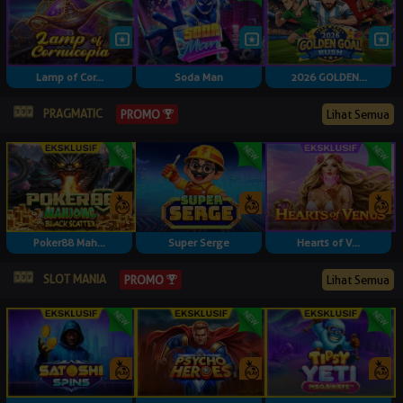
Lamp of Cor...
Soda Man
2026 GOLDEN...
PRAGMATIC
Lihat Semua
PROMO
Poker88 Mah...
Super Serge
Hearts of V...
SLOT MANIA
Lihat Semua
PROMO