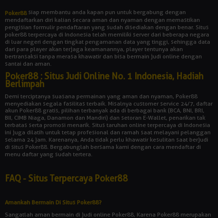
siap membantu anda kapan pun untuk bergabung dengan
Poker88
mendaftarkan diri kalian secara aman dan nyaman dengan memastikan
pengisian formulir pendaftaran yang sudah disediakan dengan benar. Situs
poker88 terpercaya di Indonesia telah memiliki server dari beberapa negara
di luar negeri dengan tingkat pengamanan data yang tinggi, sehingga data
dari para player akan terjaga keamanannya, player tentunya akan
bertransaksi tanpa merasa khawatir dan bisa bermain judi online dengan
santai dan aman.
Poker88 : Situs Judi Online No. 1 Indonesia, Hadiah
Berlimpah
Demi terciptanya suasana permainan yang aman dan nyaman, Poker88
menyediakan segala fasilitas terbaik. Misalnya customer service 24/7, daftar
akun Poker88 gratis, pilihan terbanyak ada di berbagai bank (BCA, BNI, BRI,
BII, CIMB Niaga, Danamon dan Mandiri) dan setoran E-Wallet, penarikan tak
terbatas serta promosi menarik. Situs taruhan online terpercaya di Indonesia
ini juga dilatih untuk tetap profesional dan ramah saat melayani pelanggan
selama 24 jam. Karenanya, Anda tidak perlu khawatir kesulitan saat berjudi
di situs Poker88. Bergabunglah bersama kami dengan cara mendaftar di
menu daftar yang sudah tertera.
FAQ - Situs Terpercaya Poker88
Amankah Bermain Di Situs Poker88?
Sangatlah aman bermain di judi online Poker88, Karena Poker88 merupakan