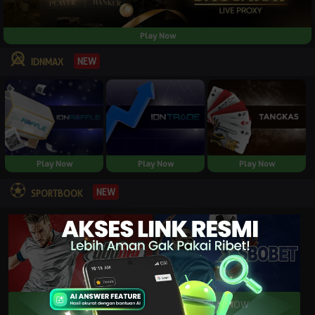
Play Now
NEW
IDNMAX
Play Now
Play Now
Play Now
NEW
SPORTBOOK