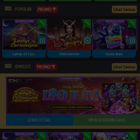
POPULAR
Lihat Semua
PROMO
Lamp of Cor...
Chinchirorin
Soda Man
IDNSLOT
Lihat Semua
PROMO