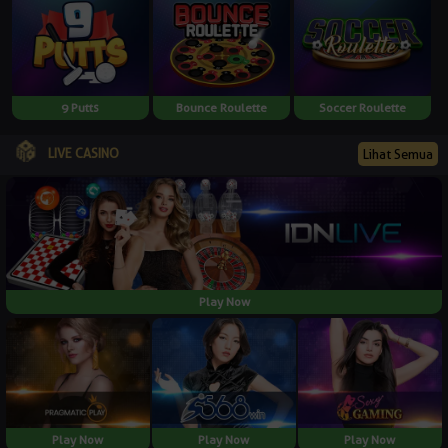
9 Putts
Bounce Roulette
Soccer Roulette
LIVE CASINO
Lihat Semua
Play Now
Play Now
Play Now
Play Now