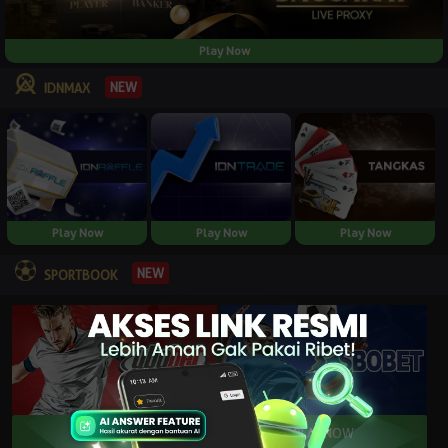
Play Now
NEW
IDNMAX
Play Now
Play Now
Play Now
NEW
SPORTBOOK