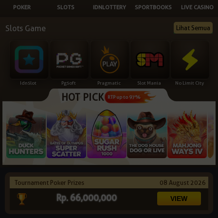
POKER
SLOTS
IDNLOTTERY
SPORTBOOKS
LIVE CASINO
NEW
Slots Game
Lihat Semua
TANGKAS
RTP
DEPOSIT
WITHDRAW
Idnslot
Pgsoft
Pragmatic
Slot Mania
No Limit City
HOT PICK
PROMOSI
RTP up to 97%
DOWNLOAD
REFERRAL
JACKPOT
Tournament Poker Prizes
08 August 2026
VIP MEMBER
Rp. 66,000,000
HUBUNGI KAMI