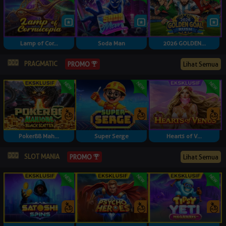
Lamp of Cor...
Soda Man
2026 GOLDEN...
PRAGMATIC
Lihat Semua
PROMO
Poker88 Mah...
Super Serge
Hearts of V...
SLOT MANIA
Lihat Semua
PROMO