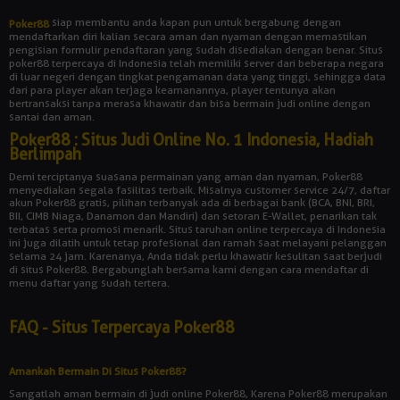
siap membantu anda kapan pun untuk bergabung dengan
Poker88
mendaftarkan diri kalian secara aman dan nyaman dengan memastikan
pengisian formulir pendaftaran yang sudah disediakan dengan benar. Situs
poker88 terpercaya di Indonesia telah memiliki server dari beberapa negara
di luar negeri dengan tingkat pengamanan data yang tinggi, sehingga data
dari para player akan terjaga keamanannya, player tentunya akan
bertransaksi tanpa merasa khawatir dan bisa bermain judi online dengan
santai dan aman.
Poker88 : Situs Judi Online No. 1 Indonesia, Hadiah
Berlimpah
Demi terciptanya suasana permainan yang aman dan nyaman, Poker88
menyediakan segala fasilitas terbaik. Misalnya customer service 24/7, daftar
akun Poker88 gratis, pilihan terbanyak ada di berbagai bank (BCA, BNI, BRI,
BII, CIMB Niaga, Danamon dan Mandiri) dan setoran E-Wallet, penarikan tak
terbatas serta promosi menarik. Situs taruhan online terpercaya di Indonesia
ini juga dilatih untuk tetap profesional dan ramah saat melayani pelanggan
selama 24 jam. Karenanya, Anda tidak perlu khawatir kesulitan saat berjudi
di situs Poker88. Bergabunglah bersama kami dengan cara mendaftar di
menu daftar yang sudah tertera.
FAQ - Situs Terpercaya Poker88
Amankah Bermain Di Situs Poker88?
Sangatlah aman bermain di judi online Poker88, Karena Poker88 merupakan