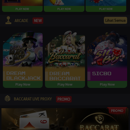
Lihat Semua
NEW
ARCADE
Play Now
Play Now
Play Now
BACCARAT LIVE PROXY
PROMO